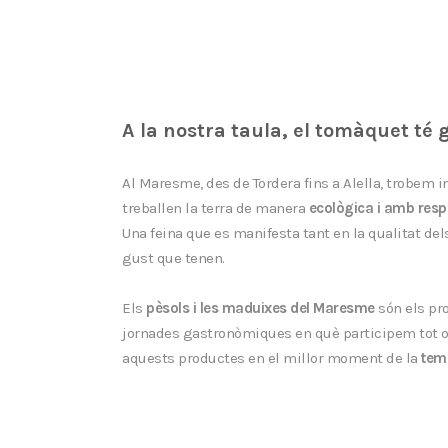
A la nostra taula, el tomàquet té
Al Maresme, des de Tordera fins a Alella, trobem i
treballen la terra de manera
ecològica i amb resp
Una feina que es manifesta tant en la qualitat del
gust que tenen.
Els
pèsols i les maduixes del Maresme
són els pr
jornades gastronòmiques en
què
participem tot o
aquests productes en el millor moment de la
tem