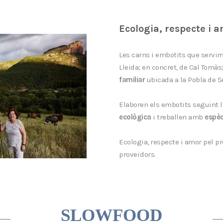
Ecologia, respecte i 
Les carns i embotits que servim
Lleida; en concret, de Cal Tomàs
familiar
ubicada a la Pobla de S
Elaboren els embotits seguint l
ecològica
i treballen amb
espèc
Ecologia, respecte i amor pel pr
proveïdors.
SLOWFOOD