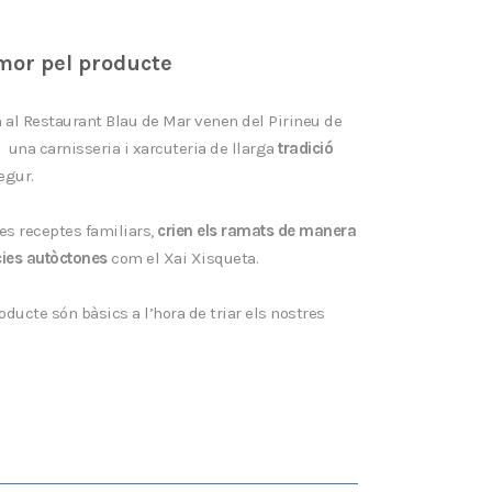
amor pel producte
 al Restaurant Blau de Mar venen del Pirineu de
; una carnisseria i xarcuteria de llarga
tradició
egur.
es receptes familiars,
crien els ramats de manera
ies autòctones
com el Xai Xisqueta.
oducte són bàsics a l’hora de triar els nostres