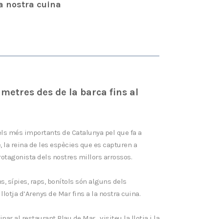
a nostra cuina
metres des de la barca fins al
ls més importants de Catalunya pel que fa a
 la reina de les espècies que es capturen a
protagonista dels nostres millors arrossos.
s, sípies, raps, bonítols són alguns dels
llotja d’Arenys de Mar fins a la nostra cuina.
inar al restaurant Blau de Mar,
visiteu la llotja i la