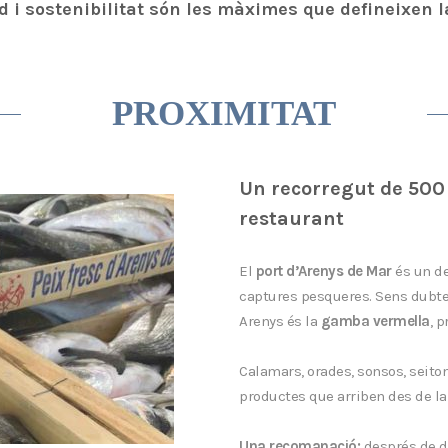
d i sostenibilitat són les màximes que defineixen l
PROXIMITAT
Un recorregut de 500 
restaurant
El
port d’Arenys de Mar
és un de
captures pesqueres. Sens dubte,
Arenys és la
gamba vermella
, 
Calamars, orades, sonsos, seiton
productes que arriben des de la 
Una recomanació:
després de d