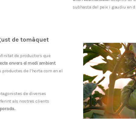
subhasta del peix i gaudiu en di
 gust de tomàquet
nfinitat de productors que
ecte envers el medi ambient
.
s productes de l’horta com en el
otagonistes de diverses
ferint als nostres clients
porada.