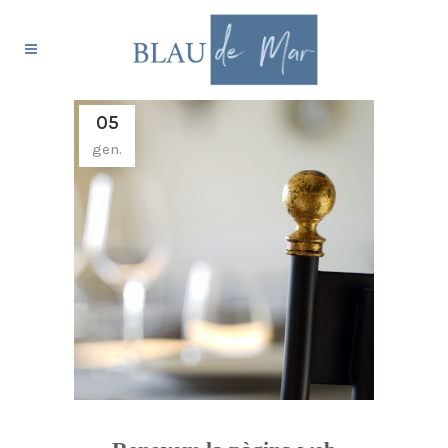
05
gen.