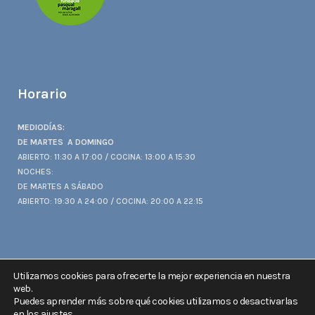
Horario
MEDIODÍAS:
DE MARTES A DOMINGO
ABIERTO: 11:30 A 17:00 / COCINA: 13:00 A 15:30
NOCHES:
DE MARTES A SÁBADO
ABIERTO: 19:30 A 24:00 / COCINA: 20:00 A 22:15
Utilizamos cookies para ofrecerte la mejor experiencia en nuestra
web.
Puedes aprender más sobre qué cookies utilizamos o desactivarlas
en los
ajustes
.