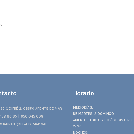
te
ntacto
Horario
MEDIODÍAS:
SEIG XIFRÉ 2, 08350 ARENYS DE MAR
DE MARTES A DOMINGO
|
158 60 65
650 045 008
ABIERTO: 11:30 A 17:00 / COCINA: 13:
STAURANT@BLAUDEMAR.CAT
15:30
NOCHES: