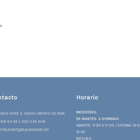
ca
ntacto
Horario
MEDIODÍAS:
SEIG XIFRÉ 2, 08350 ARENYS DE MAR
DE MARTES A DOMINGO
|
158 60 65
650 045 008
ABIERTO: 11:30 A 17:00 / COCINA: 13:
STAURANT@BLAUDEMAR.CAT
15:30
NOCHES: