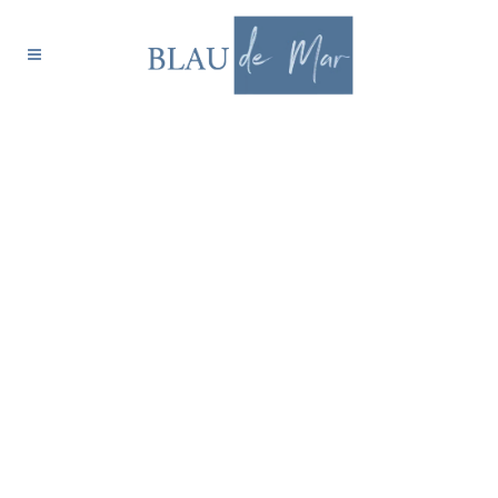
24
Nov