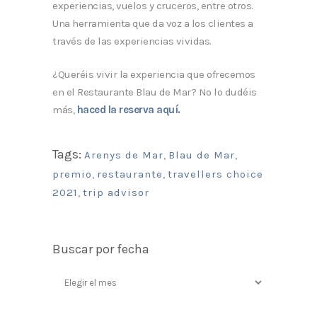
experiencias, vuelos y cruceros, entre otros.
Una herramienta que da voz a los clientes a
través de las experiencias vividas.
¿Queréis vivir la experiencia que ofrecemos
en el Restaurante Blau de Mar? No lo dudéis
más,
haced la reserva aquí.
Tags:
Arenys de Mar
,
Blau de Mar
,
premio
,
restaurante
,
travellers choice
2021
,
trip advisor
Buscar por fecha
Buscar
por
fecha